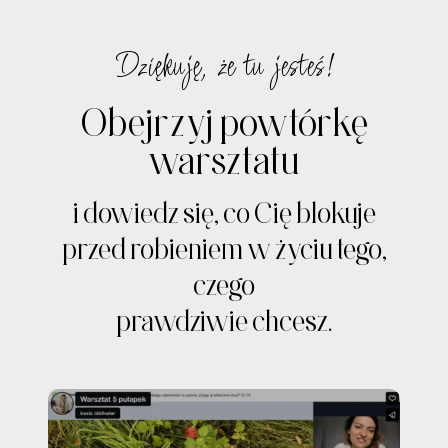
Przejdź
do
Dziękuję, że tu jesteś!
treści
Obejrzyj powtórkę
warsztatu
i dowiedz się, co Cię blokuje
przed robieniem w życiu tego,
czego
prawdziwie chcesz.