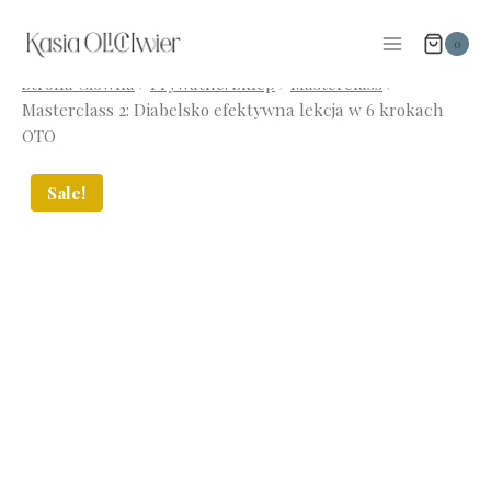
Przejdź
do
0
treści
Strona Główna
/
Prywatne: Sklep
/
Masterclass
/
Masterclass 2: Diabelsko efektywna lekcja w 6 krokach
OTO
Sale!