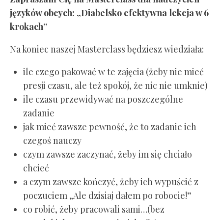
języków obcych: „Diabelsko efektywna lekcja w 6
krokach”
Na koniec naszej Masterclass będziesz wiedziała:
ile czego pakować w te zajęcia (żeby nie mieć
presji czasu, ale też spokój, że nic nie umknie)
ile czasu przewidywać na poszczególne
zadanie
jak mieć zawsze pewność, że to zadanie ich
czegoś nauczy
czym zawsze zaczynać, żeby im się chciało
chcieć
a czym zawsze kończyć, żeby ich wypuścić z
poczuciem „Ale dzisiaj dałem po robocie!”
co robić, żeby pracowali sami…(bez