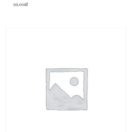
99.00
zł