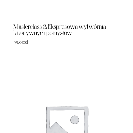
Masterclass 3: Ekspresowa wytwórnia
kreatywnych pomysłów
99.00
zł