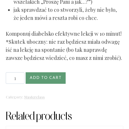
wszelakich „Proszę Pani a jak…?”)
jak sprawdzać to co stworzyli, żeby nie było,
że jeden mówi a reszta robi co chce.
Komponuj diabelsko efektywne lekcji w 10 minut!
*Skutek uboczny: nie raz będziesz miała odwagę
iść na lekcję na spontanie (bo tak naprawdę
zawsze będziesz wiedzieć, co masz z nimi zrobić).
Masterclass
ADD TO CART
2:
Diabelsko
Category:
Masterclass
efektywna
lekcja
Related products
w
6