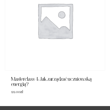
Masterclass 4: Jak zarządzać uczniowską
energią?
99.00
zł