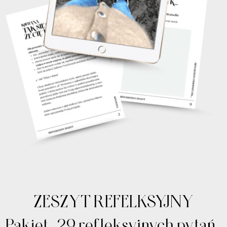
ZESZYT REFELKSYJNY
Pakiet
29 refleksyjnych pytań