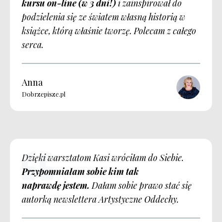
kursu on-line (w 3 dni!)
i zainspirował do
podzielenia się ze światem własną historią w
książce, którą właśnie tworzę. Polecam z całego
serca.
Anna
Dobrzepisze.pl
Dzięki warsztatom Kasi wróciłam do Siebie.
Przypomniałam sobie kim tak
naprawdę jestem.
Dałam sobie prawo stać się
autorką newslettera Artystyczne Oddechy.