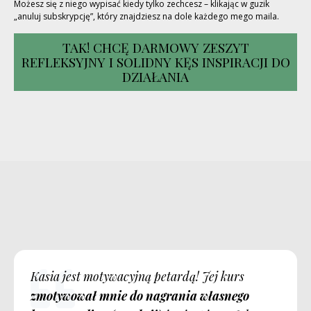
Możesz się z niego wypisać kiedy tylko zechcesz – klikając w guzik
„anuluj subskrypcję”, który znajdziesz na dole każdego mego maila.
TAK! CHCĘ DARMOWY ZESZYT
REFLEKSYJNY I SOLIDNY KĘS INSPIRACJI DO
DZIAŁANIA
Kasia jest motywacyjną petardą! Jej kurs
zmotywował mnie do nagrania własnego