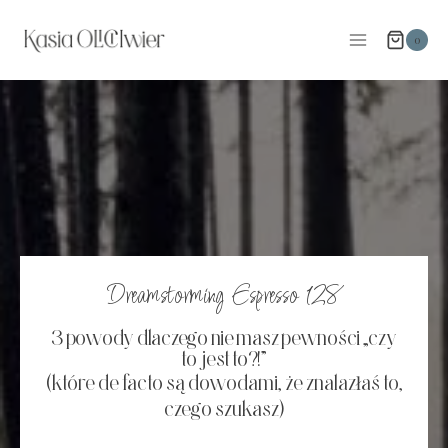
Przejdź
do
0
treści
Dreamstorming Espresso 128
3 powody dlaczego nie masz pewności „czy
to jest to?!”
(które de facto są dowodami, że znalazłaś to,
czego szukasz)