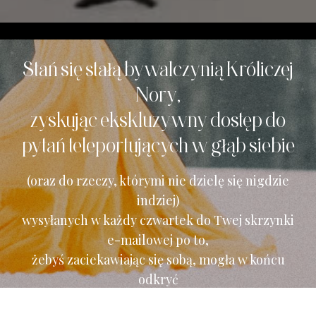
Stań się stałą bywalczynią Króliczej
Nory,
zyskując ekskluzywny dostęp do
pytań teleportujących w głąb siebie
(oraz do rzeczy, którymi nie dzielę się nigdzie
indziej)
wysyłanych w każdy czwartek do Twej skrzynki
e-mailowej po to,
żebyś zaciekawiając się sobą, mogła w końcu
odkryć
czego właściwie chcesz.