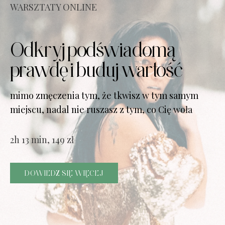
WARSZTATY ONLINE
Odkryj podświadomą
prawdę i buduj wartość
mimo zmęczenia tym, że tkwisz w tym samym
miejscu, nadal nie ruszasz z tym, co Cię woła
2h 13 min, 149 zł
DOWIEDZ SIĘ WIĘCEJ