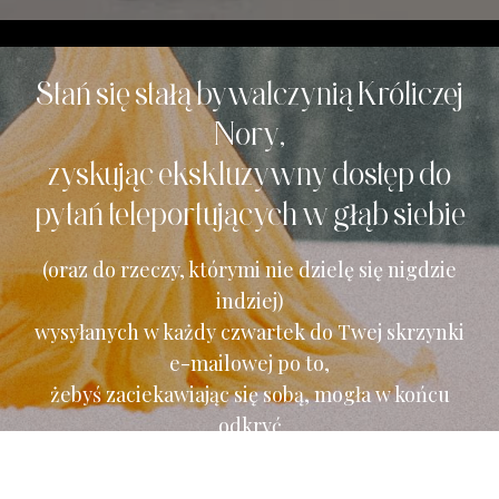
Stań się stałą bywalczynią Króliczej
Nory,
zyskując ekskluzywny dostęp do
pytań teleportujących w głąb siebie
(oraz do rzeczy, którymi nie dzielę się nigdzie
indziej)
wysyłanych w każdy czwartek do Twej skrzynki
e-mailowej po to,
żebyś zaciekawiając się sobą, mogła w końcu
odkryć
czego właściwie chcesz.