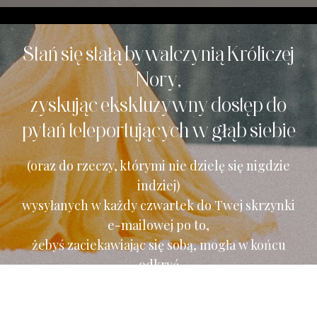
Stań się stałą bywalczynią Króliczej
Nory,
zyskując ekskluzywny dostęp do
pytań teleportujących w głąb siebie
(oraz do rzeczy, którymi nie dzielę się nigdzie
indziej)
wysyłanych w każdy czwartek do Twej skrzynki
e-mailowej po to,
żebyś zaciekawiając się sobą, mogła w końcu
odkryć
czego właściwie chcesz.