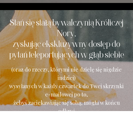
Stań się stałą bywalczynią Króliczej
Nory,
zyskując ekskluzywny dostęp do
pytań teleportujących w głąb siebie
(oraz do rzeczy, którymi nie dzielę się nigdzie
indziej)
wysyłanych w każdy czwartek do Twej skrzynki
e-mailowej po to,
żebyś zaciekawiając się sobą, mogła w końcu
odkryć
czego właściwie chcesz.