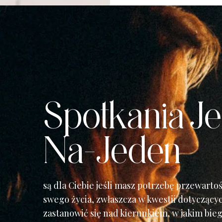
Spotkania J
Na-Jeden
są dla Ciebie jeśli masz potrzebę przewarto
swego życia, zwłaszcza w kwestii dotyczący
zastanowić się nad kierunkiem, w jakim biegn