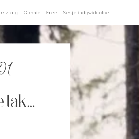
rsztaty
O mnie
Free
Sesje indywidualne
01
e tak…