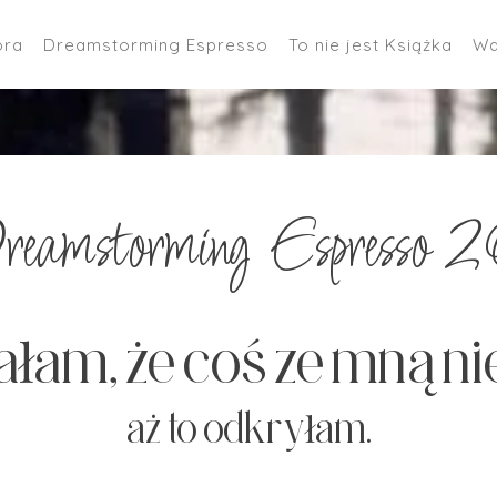
ora
Dreamstorming Espresso
To nie jest Książka
Wa
reamstorming Espresso 2
łam, że coś ze mną ni
aż to odkryłam.