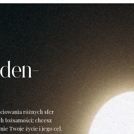
eden-
ściowania różnych sfer
ch tożsamości; chcesz
ie Twoje życie i jego cel.