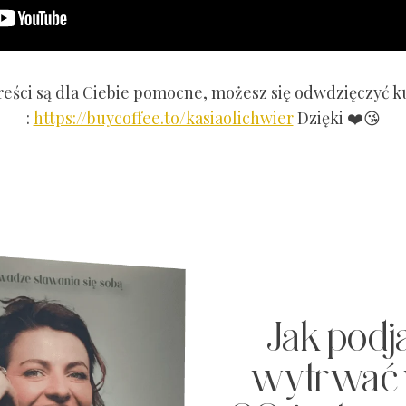
treści są dla Ciebie pomocne, możesz się odwdzięczyć 
:
https://buycoffee.to/kasiaolichwier
Dzięki ❤️😘
Jak podją
wytrwać 