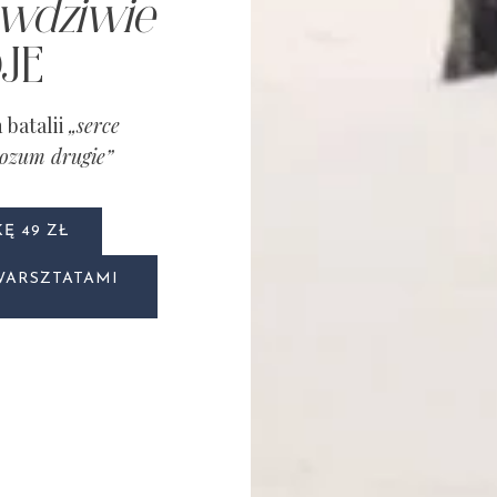
wdziwie
JE
batalii
„serce
rozum drugie”
Ę 49 ZŁ
 WARSZTATAMI