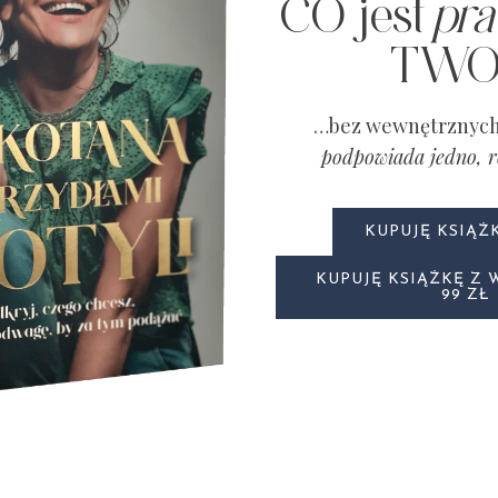
CO jest
pra
TWO
…bez wewnętrznych 
podpowiada jedno, 
KUPUJĘ KSIĄŻK
KUPUJĘ KSIĄŻKĘ Z
99 ZŁ