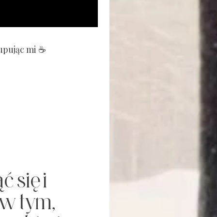
kupując mi ☕
ć się i
w tym,